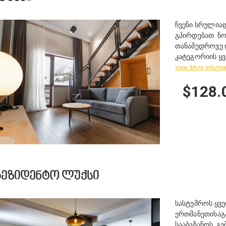
ჩვენი სრულიად
გპირდებათ. ნ
თანამედროვე დ
კატეგორიის ყვ
View More Informa
$128.
ᲠᲔᲖᲘᲓᲔᲜᲢᲝ ᲚᲣᲥᲡᲘ
სასტუმროს ყვ
ერთმანეთისაგ
სააბაზანოს. გ