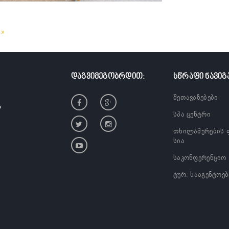
 »
ᲓᲐᲒᲕᲘᲛᲔᲒᲝᲑᲠᲓᲘᲗ:
ᲡᲬᲠᲐᲤᲘ ᲜᲐᲕᲘᲒ
შეთავაზებები
?
სპა ცენტრი
თხილამურების 
სია
საკონფერენციო
ტურ. სააგენტოე