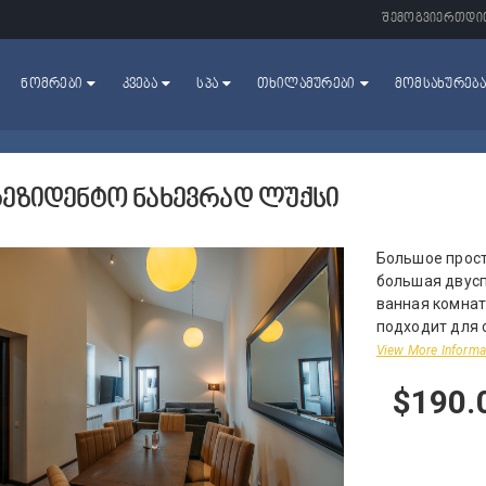
ᲨᲔᲛᲝᲒᲕᲘᲔᲠᲗᲓᲘ
ᲜᲝᲛᲠᲔᲑᲘ
ᲙᲕᲔᲑᲐ
ᲡᲞᲐ
ᲗᲮᲘᲚᲐᲛᲣᲠᲔᲑᲘ
ᲛᲝᲛᲡᲐᲮᲣᲠᲔᲑᲐ
ᲠᲔᲖᲘᲓᲔᲜᲢᲝ ᲜᲐᲮᲔᲕᲠᲐᲓ ᲚᲣᲥᲡᲘ
Большое прост
большая двусп
ванная комнат
подходит для 
View More Informa
$190.