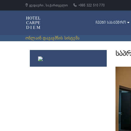
გუდაური, საქართველო
+995 322 510 770
ᲩᲕᲔᲜᲘ ᲡᲐᲡᲢᲣᲛᲠᲝ
ონლაინ დაჯავშნის სისტემა
ᲡᲐᲞ