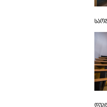
ᲡᲐᲝ
ᲓᲣᲞ