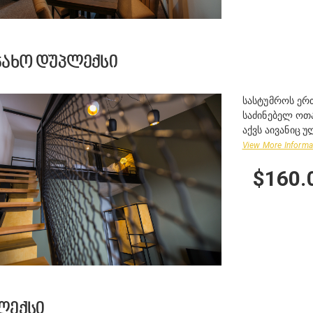
ᲯᲐᲮᲝ ᲓᲣᲞᲚᲔᲥᲡᲘ
სასტუმროს ერ
საძინებელ ოთა
აქვს აივანიც 
View More Informa
$160.
ᲚᲔᲥᲡᲘ