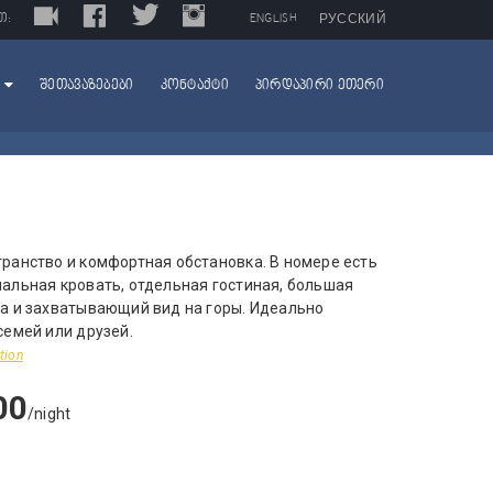
LIVE
FACEBOOK
TWITTER
INSTAGRAM
TRIPADVISOR
Თ:
ENGLISH
РУССКИЙ
ᲨᲔᲗᲐᲕᲐᲖᲔᲑᲔᲑᲘ
ᲙᲝᲜᲢᲐᲥᲢᲘ
ᲞᲘᲠᲓᲐᲞᲘᲠᲘ ᲔᲗᲔᲠᲘ
ранство и комфортная обстановка. В номере есть
альная кровать, отдельная гостиная, большая
а и захватывающий вид на горы. Идеально
семей или друзей.
tion
00
/night