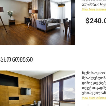
ულამაზესი ხედ
View More Informa
$240.
ᲯᲐᲮᲝ ᲜᲝᲛᲔᲠᲘ
ჩვენი საოჯახ
შესაძლებლობა
დამოუკიდებებე
თქვენ თავად 
ერთადგილიანი
View More Informa