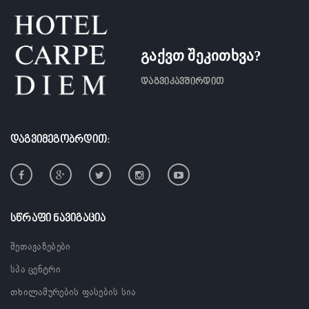
გაქვთ შეკითხვა?
დაგვიკავშირდით
ᲓᲐᲒᲕᲘᲛᲔᲒᲝᲑᲠᲓᲘᲗ:
ᲡᲬᲠᲐᲤᲘ ᲜᲐᲕᲘᲒᲐᲪᲘᲐ
შეთავაზებები
სპა ცენტრი
თხილამურების ფასების სია