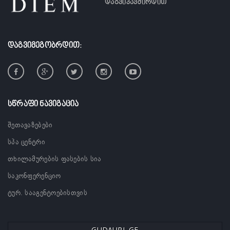
დაგვიკავშირდით
ᲓᲐᲒᲕᲘᲛᲔᲒᲝᲑᲠᲓᲘᲗ:
ᲡᲬᲠᲐᲤᲘ ᲜᲐᲕᲘᲒᲐᲪᲘᲐ
შეთავაზებები
სპა ცენტრი
თხილამურების ფასების სია
საკონფერენციო
ტურ. სააგენტოებისთვის
GUDAURI, GE