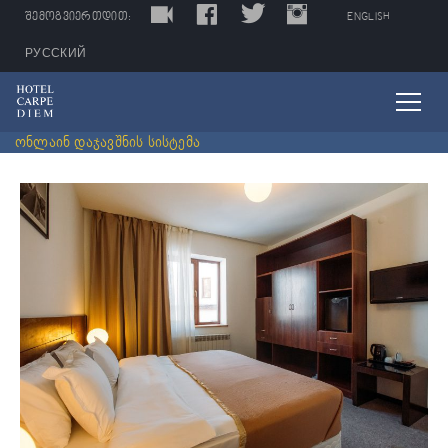
LIVE
FACEBOOK
TWITTER
INSTAGRAM
TRIPADVISOR
ᲨᲔᲛᲝᲒᲕᲘᲔᲠᲗᲓᲘᲗ:
ENGLISH
РУССКИЙ
ონლაინ დაჯავშნის სისტემა