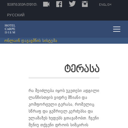
LIVE
FACEBOOK
TWITTER
INSTAGRAM
TRIPADVISOR
ᲨᲔᲛᲝᲒᲕᲘᲔᲠᲗᲓᲘᲗ:
ENGLISH
РУССКИЙ
ონლაინ დაჯავშნის სისტემა
ტერასა
რა შეიძლება იყოს უკეთესი ადგილი
ლანჩისთვის ვიდრე მზიანი და
კომფორტული ტერასა, რომელიც
სწრაფ და გემრიელ კერძებსა და
ულამაზეს ხედებს გთავაზობთ. ჩვენი
მენიუ თქვენი დროის სიმცირის