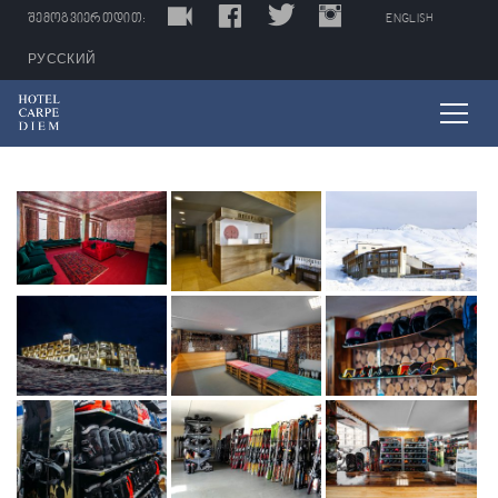
LIVE
FACEBOOK
TWITTER
INSTAGRAM
TRIPADVISOR
ᲨᲔᲛᲝᲒᲕᲘᲔᲠᲗᲓᲘᲗ:
ENGLISH
РУССКИЙ