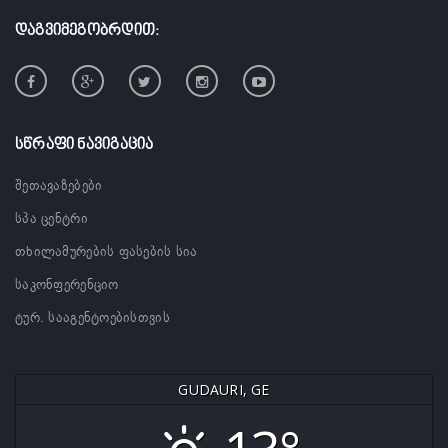
ᲓᲐᲒᲕᲘᲛᲔᲒᲝᲑᲠᲓᲘᲗ:
ᲡᲬᲠᲐᲤᲘ ᲜᲐᲕᲘᲒᲐᲪᲘᲐ
შეთავაზებები
სპა ცენტრი
თხილამურების ფასების სია
საკონფერენციო
ტურ. სააგენტოებისთვის
GUDAURI, GE