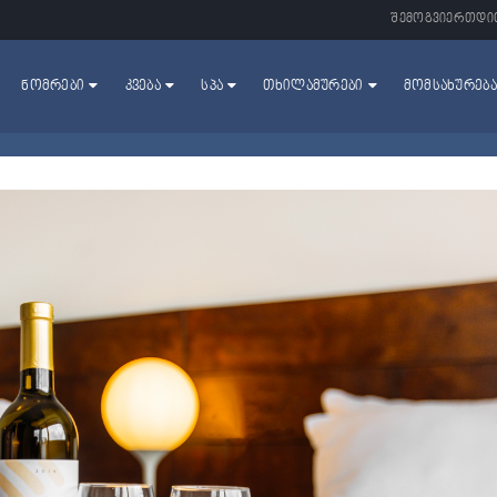
ᲨᲔᲛᲝᲒᲕᲘᲔᲠᲗᲓᲘ
ᲜᲝᲛᲠᲔᲑᲘ
ᲙᲕᲔᲑᲐ
ᲡᲞᲐ
ᲗᲮᲘᲚᲐᲛᲣᲠᲔᲑᲘ
ᲛᲝᲛᲡᲐᲮᲣᲠᲔᲑᲐ