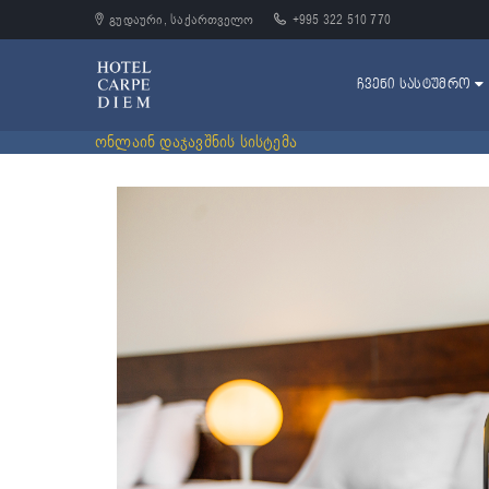
გუდაური, საქართველო
+995 322 510 770
ᲩᲕᲔᲜᲘ ᲡᲐᲡᲢᲣᲛᲠᲝ
ონლაინ დაჯავშნის სისტემა