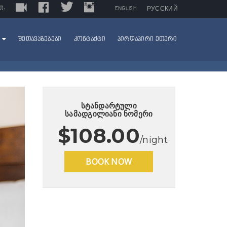
LIVE
FACEBOOK
TWITTER
INSTAGRAM
TRIPADVISOR
Თ:
ENGLISH
РУССКИЙ
ᲨᲔᲗᲐᲕᲐᲖᲔᲑᲔᲑᲘ
ᲙᲝᲜᲢᲐᲥᲢᲘ
ᲞᲘᲠᲓᲐᲞᲘᲠᲘ ᲔᲗᲔᲠᲘ
სტანდარტული
სამადგილიანი ნომერი
$108.00
/night
BOOK NOW