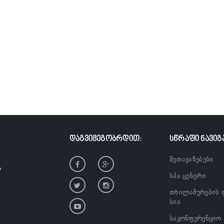
ᲓᲐᲒᲕᲘᲛᲔᲒᲝᲑᲠᲓᲘᲗ:
ᲡᲬᲠᲐᲤᲘ ᲜᲐᲕᲘᲒ
შეთავაზებები
?
სპა ცენტრი
თხილამურების 
სია
საკონფერენციო